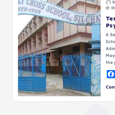
B
33
Te
Ps
A Se
Scho
Admi
May:
the
Con