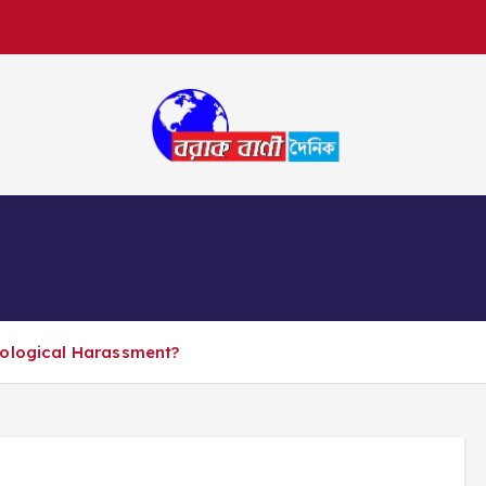
়
দেশ
বিদেশ
বিনোদন
রাজনীতি
রাজ্য ও রাজনীত
hological Harassment?