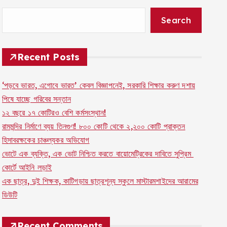
Search
Recent Posts
‘পড়বে ভারত, এগোবে ভারত’ কেবল বিজ্ঞাপনেই, সরকারি শিক্ষার করুণ দশায়
পিষে যাচ্ছে গরিবের সন্তান
১২ বছরে ১৭ কোটিরও বেশি কর্মসংস্থান!
রামমন্দির নির্মাণে ব্যয় তিনগুণ! ৮০০ কোটি থেকে ২,২০০ কোটি প্রাক্তন
হিসাবরক্ষকের চাঞ্চল্যকর অভিযোগ
ভোটে এক ব্যক্তি, এক ভোট নিশ্চিত করতে বায়োমেট্রিকের দাবিতে সুপ্রিম
কোর্টে আইনি লড়াই
এক ছাত্র, দুই শিক্ষক, কাটিগড়ায় ছাত্রশূন্য স্কুলে মাস্টারমশাইদের আরামের
ডিউটি
Recent Comments