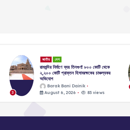
o
p
s
n
o
p
k
k
জাতীয়
দেশ
রামমন্দির নির্মাণে ব্যয় তিনগুণ! ৮০০ কোটি থেকে
২,২০০ কোটি প্রাক্তন হিসাবরক্ষকের চাঞ্চল্যকর
অভিযোগ
Barak Bani Dainik
August 6, 2026
83 views
3