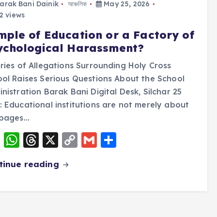
arak Bani Dainik
আঞ্চলিক
May 25, 2026
2 views
mple of Education or a Factory of
ychological Harassment?
ries of Allegations Surrounding Holy Cross
ol Raises Serious Questions About the School
nistration Barak Bani Digital Desk, Silchar 25
 Educational institutions are not merely about
 pages…
F
W
T
X
C
G
S
a
h
h
o
m
h
tinue reading
c
a
re
p
ai
a
e
ts
a
y
l
re
b
A
d
Li