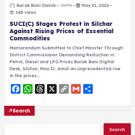
Barak Bani Dainik
আঞ্চলিক
May 21, 2026
148 views
SUCI(C) Stages Protest in Silchar
Against Rising Prices of Essential
Commodities
Memorandum Submitted to Chief Minister Through
District Commissioner Demanding Reduction in
Petrol, Diesel and LPG Prices Barak Bani Digital
Desk, Silchar, May 21: Amid an unprecedented rise
in the prices…
F
W
T
X
C
G
S
a
h
h
o
m
h
c
a
re
p
ai
a
Search
e
ts
a
y
l
re
b
A
d
Li
Search