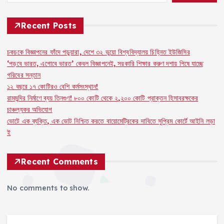
o
p
s
n
o
p
k
Recent Posts
k
চকচকে বিজ্ঞাপনের ফাঁদে পড়ুয়ারা, দেশে ৩২ ভুয়ো বিশ্ববিদ্যালয় চিহ্নিত ইউজিসির
‘পড়বে ভারত, এগোবে ভারত’ কেবল বিজ্ঞাপনেই, সরকারি শিক্ষার করুণ দশায় পিষে যাচ্ছে
গরিবের সন্তান
১২ বছরে ১৭ কোটিরও বেশি কর্মসংস্থান!
রামমন্দির নির্মাণে ব্যয় তিনগুণ! ৮০০ কোটি থেকে ২,২০০ কোটি প্রাক্তন হিসাবরক্ষকের
চাঞ্চল্যকর অভিযোগ
ভোটে এক ব্যক্তি, এক ভোট নিশ্চিত করতে বায়োমেট্রিকের দাবিতে সুপ্রিম কোর্টে আইনি লড়া
ই
Recent Comments
No comments to show.