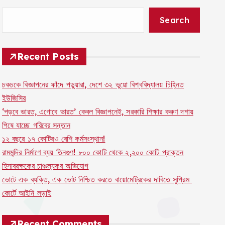
Search
Recent Posts
চকচকে বিজ্ঞাপনের ফাঁদে পড়ুয়ারা, দেশে ৩২ ভুয়ো বিশ্ববিদ্যালয় চিহ্নিত
ইউজিসির
‘পড়বে ভারত, এগোবে ভারত’ কেবল বিজ্ঞাপনেই, সরকারি শিক্ষার করুণ দশায়
পিষে যাচ্ছে গরিবের সন্তান
১২ বছরে ১৭ কোটিরও বেশি কর্মসংস্থান!
রামমন্দির নির্মাণে ব্যয় তিনগুণ! ৮০০ কোটি থেকে ২,২০০ কোটি প্রাক্তন
হিসাবরক্ষকের চাঞ্চল্যকর অভিযোগ
ভোটে এক ব্যক্তি, এক ভোট নিশ্চিত করতে বায়োমেট্রিকের দাবিতে সুপ্রিম
কোর্টে আইনি লড়াই
Recent Comments