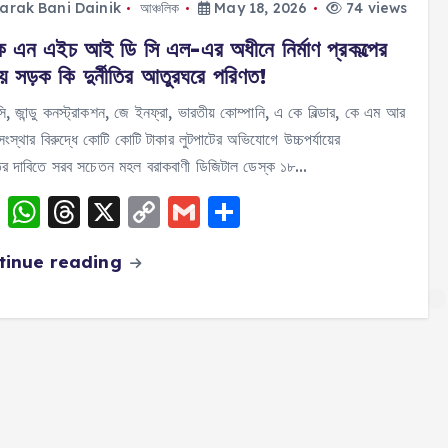
arak Bani Dainik
আঞ্চলিক
May 18, 2026
74 views
ে এন এইচ আই ডি সি এল-এর অধীনে নির্মাণ প্রকল্পের
য় সড়ক কি দুর্নীতির আতুরঘরে পরিণত!
, জান্ডু কনস্ট্রাকশন, জে ইনফ্রা, ভারতীয় কোম্পানি, এ কে বিল্ডার, কে এম আর
ণ সংস্থার বিরুদ্ধে কোটি কোটি টাকার লুটপাটের অভিযোগে উচ্চপর্যায়ের
ের দাবিতে সরব সচেতন মহল বরাকবাণী ডিজিটাল ডেস্ক ১৮…
F
W
T
X
C
G
S
a
h
h
o
m
h
tinue reading
c
a
re
p
ai
a
e
ts
a
y
l
re
b
A
d
Li
o
p
s
n
o
p
k
k