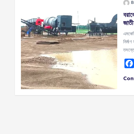
B
বরাক
জাতী
এমকেসি
নির্মা
তদন্ত
Con