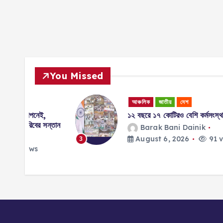
You Missed
আঞ্চলিক
জাতীয়
দেশ
ই,
১২ বছরে ১৭ কোটিরও বেশি কর্মসংস্থান!
র সন্তান
Barak Bani Dainik
August 6, 2026
91 views
3