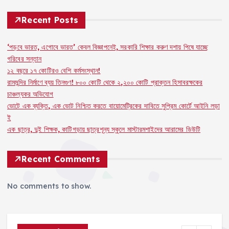
o
p
k
Recent Posts
k
‘পড়বে ভারত, এগোবে ভারত’ কেবল বিজ্ঞাপনেই, সরকারি শিক্ষার করুণ দশায় পিষে যাচ্ছে
গরিবের সন্তান
১২ বছরে ১৭ কোটিরও বেশি কর্মসংস্থান!
রামমন্দির নির্মাণে ব্যয় তিনগুণ! ৮০০ কোটি থেকে ২,২০০ কোটি প্রাক্তন হিসাবরক্ষকের
চাঞ্চল্যকর অভিযোগ
ভোটে এক ব্যক্তি, এক ভোট নিশ্চিত করতে বায়োমেট্রিকের দাবিতে সুপ্রিম কোর্টে আইনি লড়া
ই
এক ছাত্র, দুই শিক্ষক, কাটিগড়ায় ছাত্রশূন্য স্কুলে মাস্টারমশাইদের আরামের ডিউটি
Recent Comments
No comments to show.