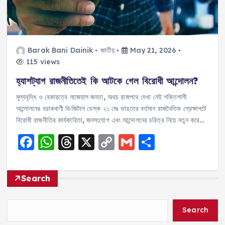
Barak Bani Dainik
জাতীয়
May 21, 2026
115 views
হ্যাশট্যাগ রাজনীতিতেই কি আটকে গেল বিরোধী আন্দোলন?
মূল্যবৃদ্ধি ও বেকারত্বে নাজেহাল জনতা, অথচ রাজপথে দেখা নেই শক্তিশালী
আন্দোলনের বরাকবাণী ডিজিটাল ডেস্ক ২১ মেঃ ভারতের বর্তমান রাজনৈতিক প্রেক্ষাপটে
বিরোধী রাজনীতির কার্যকারিতা, জনসংযোগ এবং আন্দোলনের চরিত্র নিয়ে নতুন করে…
F
W
T
X
C
G
S
a
h
h
o
m
h
c
a
re
p
ai
a
Search
e
ts
a
y
l
re
b
A
d
Li
Search
o
p
s
n