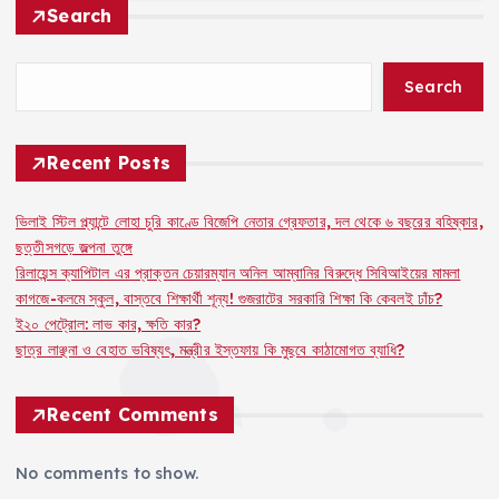
c
a
re
p
ai
a
Search
e
ts
a
y
l
re
b
A
d
Li
Search
o
p
s
n
o
p
k
Recent Posts
k
ভিলাই স্টিল প্ল্যান্টে লোহা চুরি কাণ্ডে বিজেপি নেতার গ্রেফতার, দল থেকে ৬ বছরের বহিষ্কার,
ছত্তীসগড়ে জল্পনা তুঙ্গে
রিলায়েন্স ক্যাপিটাল এর প্রাক্তন চেয়ারম্যান অনিল আম্বানির বিরুদ্ধে সিবিআইয়ের মামলা
কাগজে-কলমে স্কুল, বাস্তবে শিক্ষার্থী শূন্য! গুজরাটের সরকারি শিক্ষা কি কেবলই ঢাঁচ?
ই২০ পেট্রোল: লাভ কার, ক্ষতি কার?
ছাত্র লাঞ্ছনা ও বেহাত ভবিষ্যৎ, মন্ত্রীর ইস্তফায় কি মুছবে কাঠামোগত ব্যাধি?
Recent Comments
No comments to show.