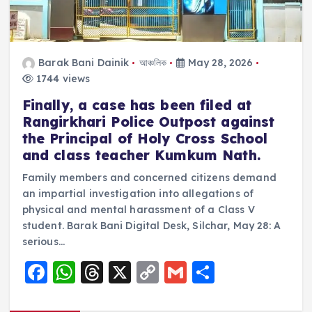
Barak Bani Dainik
আঞ্চলিক
May 28, 2026
1744 views
Finally, a case has been filed at
Rangirkhari Police Outpost against
the Principal of Holy Cross School
and class teacher Kumkum Nath.
Family members and concerned citizens demand
an impartial investigation into allegations of
physical and mental harassment of a Class V
student. Barak Bani Digital Desk, Silchar, May 28: A
serious…
F
W
T
X
C
G
S
a
h
h
o
m
h