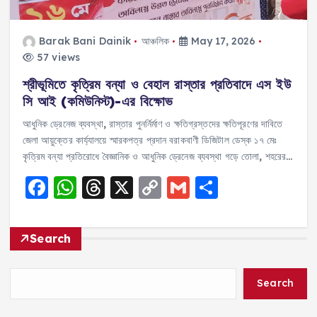
Barak Bani Dainik
আঞ্চলিক
May 17, 2026
57 views
শ্রীভূমিতে কৃত্রিম বন্যা ও বেহাল রাস্তার প্রতিবাদে এস ইউ
সি আই (কমিউনিস্ট)-এর বিক্ষোভ
আধুনিক ড্রেনেজ ব্যবস্থা, রাস্তার পুনর্নির্মাণ ও ক্ষতিগ্রস্তদের ক্ষতিপূরণের দাবিতে
জেলা আয়ুক্তের কার্য্যালয়ে স্মারকপত্র প্রদান বরাকবাণী ডিজিটাল ডেস্ক ১৭ মেঃ
কৃত্রিম বন্যা প্রতিরোধে বৈজ্ঞানিক ও আধুনিক ড্রেনেজ ব্যবস্থা গড়ে তোলা, শহরের…
F
W
T
X
C
G
S
a
h
h
o
m
h
c
a
re
p
ai
a
Search
e
ts
a
y
l
re
b
A
d
Li
Search
o
p
s
n