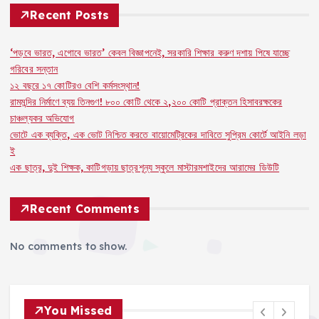
o
p
k
Recent Posts
k
‘পড়বে ভারত, এগোবে ভারত’ কেবল বিজ্ঞাপনেই, সরকারি শিক্ষার করুণ দশায় পিষে যাচ্ছে
গরিবের সন্তান
১২ বছরে ১৭ কোটিরও বেশি কর্মসংস্থান!
রামমন্দির নির্মাণে ব্যয় তিনগুণ! ৮০০ কোটি থেকে ২,২০০ কোটি প্রাক্তন হিসাবরক্ষকের
চাঞ্চল্যকর অভিযোগ
ভোটে এক ব্যক্তি, এক ভোট নিশ্চিত করতে বায়োমেট্রিকের দাবিতে সুপ্রিম কোর্টে আইনি লড়া
ই
এক ছাত্র, দুই শিক্ষক, কাটিগড়ায় ছাত্রশূন্য স্কুলে মাস্টারমশাইদের আরামের ডিউটি
Recent Comments
No comments to show.
You Missed