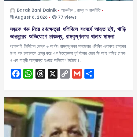
Barak Bani Dainik
আঞ্চলিক
,
রাজ্য ও রাজনীতি
August 6, 2026
77 views
সড়কে গরু নিয়ে রণক্ষেত্র! ধলিবিলে সংঘর্ষে আহত দুই, গাড়ি
ভাঙচুরের অভিযোগে চাঞ্চল্য, রামকৃষ্ণনগর থানায় মামলা
বরাকবাণী ডিজিটাল ডেস্ক ৬ আগষ্টঃ রামকৃষ্ণনগর সমজেলার ধলিবিল এলাকায় রাস্তার
উপর গরু চলাচলকে কেন্দ্র করে এক উত্তেজনাপূর্ণ ঘটনার জেরে ডি আই গাড়ির চালক
ও এক যাত্রী আক্রান্ত হওয়ার অভিযোগ উঠেছে।…
F
W
T
X
C
G
S
a
h
h
o
m
h
c
a
re
p
ai
a
e
ts
a
y
l
re
b
A
d
Li
o
p
s
n
o
p
k