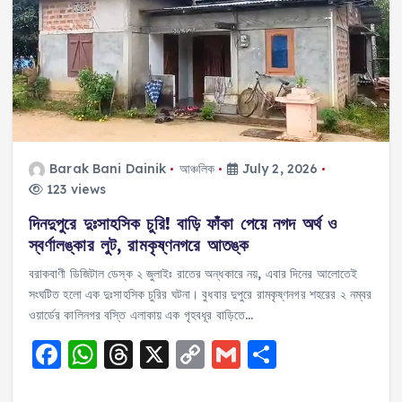
b
A
d
Li
o
p
s
n
o
p
k
k
Barak Bani Dainik
আঞ্চলিক
July 2, 2026
123 views
দিনদুপুরে দুঃসাহসিক চুরি! বাড়ি ফাঁকা পেয়ে নগদ অর্থ ও
স্বর্ণালঙ্কার লুট, রামকৃষ্ণনগরে আতঙ্ক
বরাকবাণী ডিজিটাল ডেস্ক ২ জুলাইঃ রাতের অন্ধকারে নয়, এবার দিনের আলোতেই
সংঘটিত হলো এক দুঃসাহসিক চুরির ঘটনা। বুধবার দুপুরে রামকৃষ্ণনগর শহরের ২ নম্বর
ওয়ার্ডের কালিনগর বস্তি এলাকায় এক গৃহবধূর বাড়িতে…
F
W
T
X
C
G
S
a
h
h
o
m
h