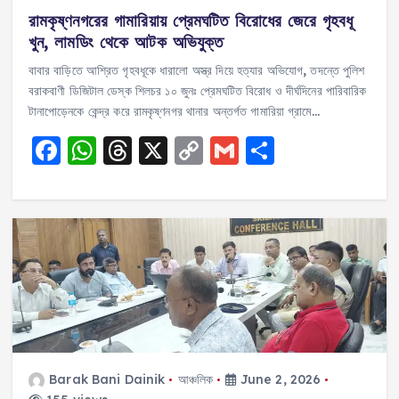
রামকৃষ্ণনগরের গামারিয়ায় প্রেমঘটিত বিরোধের জেরে গৃহবধূ
খুন, লামডিং থেকে আটক অভিযুক্ত
বাবার বাড়িতে আশ্রিত গৃহবধূকে ধারালো অস্ত্র দিয়ে হত্যার অভিযোগ, তদন্তে পুলিশ
বরাকবাণী ডিজিটাল ডেস্ক শিলচর ১০ জুনঃ প্রেমঘটিত বিরোধ ও দীর্ঘদিনের পারিবারিক
টানাপোড়েনকে কেন্দ্র করে রামকৃষ্ণনগর থানার অন্তর্গত গামারিয়া গ্রামে…
F
W
T
X
C
G
S
a
h
h
o
m
h
c
a
re
p
ai
a
e
ts
a
y
l
re
b
A
d
Li
o
p
s
n
o
p
k
k
Barak Bani Dainik
আঞ্চলিক
June 2, 2026