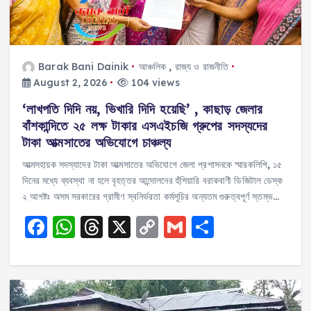
Barak Bani Dainik
আঞ্চলিক
,
রাজ্য ও রাজনীতি
August 2, 2026
104 views
‘লাখপতি দিদি নয়, ভিখারি দিদি হয়েছি’ , কাছাড় জেলার
বাঁশকান্দিতে ২৫ লক্ষ টাকার এসএইচজি গ্রুপের সদস্যদের
টাকা আত্মসাতের অভিযোগে চাঞ্চল্য
আত্মসহায়ক সদস্যাদের টাকা আত্মসাতের অভিযোগে জেলা প্রশাসনকে স্মারকলিপি, ১৫
দিনের মধ্যে ব্যবস্থা না হলে বৃহত্তর আন্দোলনের হুঁশিয়ারি বরাকবাণী ডিজিটাল ডেস্ক
২ আগষ্টঃ অসম সরকারের গ্রামীণ স্বনির্ভরতা কর্মসূচির অন্যতম গুরুত্বপূর্ণ স্তম্ভ…
F
W
T
X
C
G
S
a
h
h
o
m
h
c
a
re
p
ai
a
e
ts
a
y
l
re