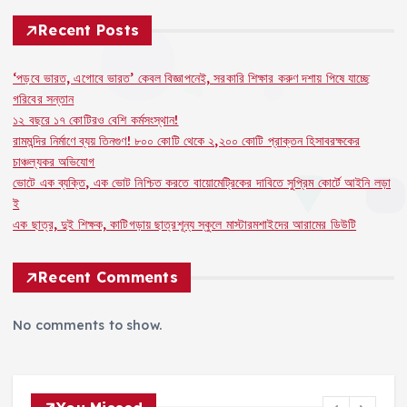
t
Recent Posts
s
‘পড়বে ভারত, এগোবে ভারত’ কেবল বিজ্ঞাপনেই, সরকারি শিক্ষার করুণ দশায় পিষে যাচ্ছে
গরিবের সন্তান
p
১২ বছরে ১৭ কোটিরও বেশি কর্মসংস্থান!
রামমন্দির নির্মাণে ব্যয় তিনগুণ! ৮০০ কোটি থেকে ২,২০০ কোটি প্রাক্তন হিসাবরক্ষকের
a
চাঞ্চল্যকর অভিযোগ
ভোটে এক ব্যক্তি, এক ভোট নিশ্চিত করতে বায়োমেট্রিকের দাবিতে সুপ্রিম কোর্টে আইনি লড়া
g
ই
এক ছাত্র, দুই শিক্ষক, কাটিগড়ায় ছাত্রশূন্য স্কুলে মাস্টারমশাইদের আরামের ডিউটি
i
Recent Comments
n
No comments to show.
a
t