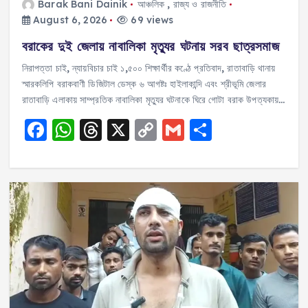
Barak Bani Dainik
আঞ্চলিক
,
রাজ্য ও রাজনীতি
August 6, 2026
69 views
বরাকের দুই জেলায় নাবালিকা মৃত্যুর ঘটনায় সরব ছাত্রসমাজ
নিরাপত্তা চাই, ন্যায়বিচার চাই ১,৫০০ শিক্ষার্থীর কণ্ঠে প্রতিবাদ, রাতাবাড়ি থানায়
স্মারকলিপি বরাকবাণী ডিজিটাল ডেস্ক ৬ আগষ্টঃ হাইলাকান্দি এবং শ্রীভূমি জেলার
রাতাবাড়ি এলাকায় সাম্প্রতিক নাবালিকা মৃত্যুর ঘটনাকে ঘিরে গোটা বরাক উপত্যকায়…
F
W
T
X
C
G
S
a
h
h
o
m
h
c
a
re
p
ai
a
e
ts
a
y
l
re
b
A
d
Li
o
p
s
n
o
p
k
k