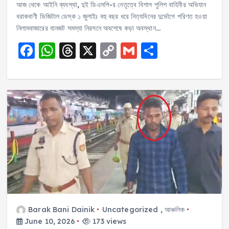
আজ থেকে আইনি ব্যবস্থা, দুই ডিএসপি-র নেতৃত্বে বিশাল পুলিশ বাহিনীর অভিযান
বরাকবাণী ডিজিটাল ডেস্ক ১ জুলাইঃ বহু বছর ধরে নিত্যদিনের দুর্ভোগে পরিণত হওয়া
নিলামবাজারের যানজট সমস্যা নিরসনে অবশেষে কড়া অবস্থান…
F
W
T
X
C
G
S
a
h
h
o
m
h
c
a
re
p
ai
a
e
ts
a
y
l
re
b
A
d
Li
o
p
s
n
o
p
k
k
Barak Bani Dainik
Uncategorized
,
আঞ্চলিক
June 10, 2026
173 views