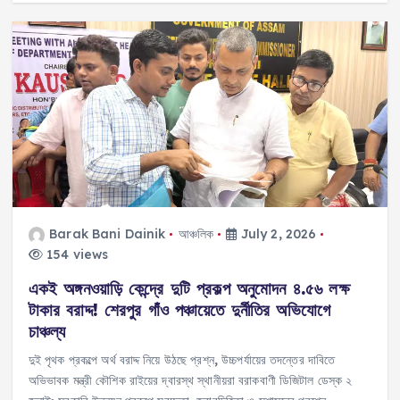
c
a
re
p
ai
a
e
ts
a
y
l
re
b
A
d
Li
o
p
s
n
o
p
k
k
Barak Bani Dainik
আঞ্চলিক
July 2, 2026
154 views
একই অঙ্গনওয়াড়ি কেন্দ্রে দুটি প্রকল্প অনুমোদন ৪.৫৬ লক্ষ
টাকার বরাদ্দ! শেরপুর গাঁও পঞ্চায়েতে দুর্নীতির অভিযোগে
চাঞ্চল্য
দুই পৃথক প্রকল্পে অর্থ বরাদ্দ নিয়ে উঠছে প্রশ্ন, উচ্চপর্যায়ের তদন্তের দাবিতে
অভিভাবক মন্ত্রী কৌশিক রাইয়ের দ্বারস্থ স্থানীয়রা বরাকবাণী ডিজিটাল ডেস্ক ২