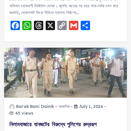
অভিযান বরাকবাণী ডিজিটাল ডেস্ক ১ জুলাইঃ বছরের পর বছর নালা-নর্দমা দখল করে
ঘরবাড়ি, দোকানপাট কিংবা বিভিন্ন স্থাপনা নির্মাণের…
F
W
T
X
C
G
S
a
h
h
o
m
h
c
a
re
p
ai
a
e
ts
a
y
l
re
b
A
d
Li
o
p
s
n
o
p
k
k
Barak Bani Dainik
আঞ্চলিক
July 1, 2026
45 views
নিলামবাজারে যানজটের বিরুদ্ধে পুলিশের রুদ্ররূপ