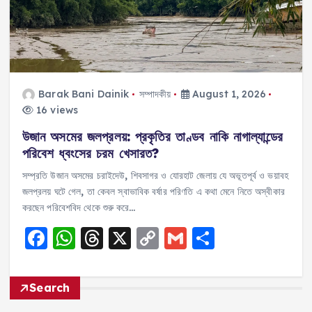
k
Barak Bani Dainik
সম্পাদকীয়
August 1, 2026
16 views
উজান অসমের জলপ্রলয়: প্রকৃতির তাণ্ডব নাকি নাগাল্যান্ডের
পরিবেশ ধ্বংসের চরম খেসারত?
সম্প্রতি উজান অসমের চরাইদেউ, শিবসাগর ও যোরহাট জেলায় যে অভূতপূর্ব ও ভয়াবহ
জলপ্রলয় ঘটে গেল, তা কেবল স্বাভাবিক বর্ষার পরিণতি এ কথা মেনে নিতে অস্বীকার
করছেন পরিবেশবিদ থেকে শুরু করে…
F
W
T
X
C
G
S
a
h
h
o
m
h
c
a
re
p
ai
a
Search
e
ts
a
y
l
re