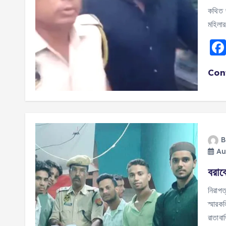
কথিত জ
মহিলা
Con
B
Au
বরাক
নিরাপত্
স্মারক
রাতাবা