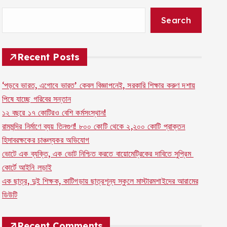
Search
Recent Posts
‘পড়বে ভারত, এগোবে ভারত’ কেবল বিজ্ঞাপনেই, সরকারি শিক্ষার করুণ দশায়
পিষে যাচ্ছে গরিবের সন্তান
১২ বছরে ১৭ কোটিরও বেশি কর্মসংস্থান!
রামমন্দির নির্মাণে ব্যয় তিনগুণ! ৮০০ কোটি থেকে ২,২০০ কোটি প্রাক্তন
হিসাবরক্ষকের চাঞ্চল্যকর অভিযোগ
ভোটে এক ব্যক্তি, এক ভোট নিশ্চিত করতে বায়োমেট্রিকের দাবিতে সুপ্রিম
কোর্টে আইনি লড়াই
এক ছাত্র, দুই শিক্ষক, কাটিগড়ায় ছাত্রশূন্য স্কুলে মাস্টারমশাইদের আরামের
ডিউটি
Recent Comments