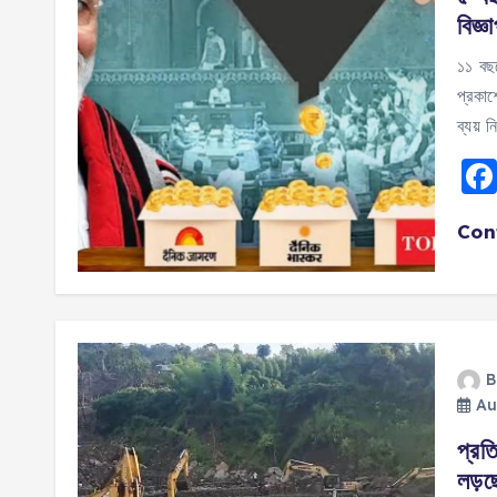
বিজ্ঞ
১১ বছর
প্রকাশ
ব্যয়
Con
B
Au
প্রতি
লড়ছ