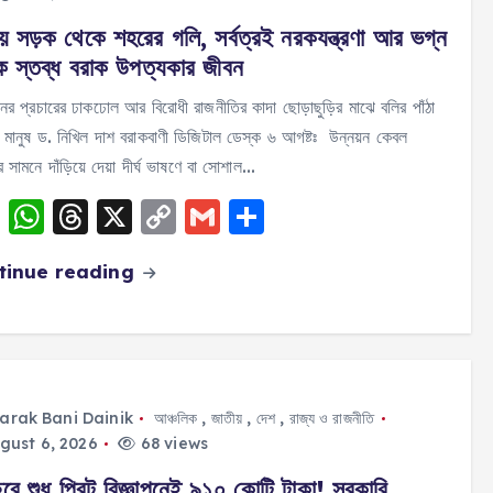
k
য় সড়ক থেকে শহরের গলি, সর্বত্রই নরকযন্ত্রণা আর ভগ্ন
ে স্তব্ধ বরাক উপত্যকার জীবন
নের প্রচারের ঢাকঢোল আর বিরোধী রাজনীতির কাদা ছোড়াছুড়ির মাঝে বলির পাঁঠা
 মানুষ ড. নিখিল দাশ বরাকবাণী ডিজিটাল ডেস্ক ৬ আগষ্টঃ উন্নয়ন কেবল
 সামনে দাঁড়িয়ে দেয়া দীর্ঘ ভাষণে বা সোশাল…
F
W
T
X
C
G
S
a
h
h
o
m
h
tinue reading
c
a
re
p
ai
a
e
ts
a
y
l
re
b
A
d
Li
o
p
s
n
o
p
k
arak Bani Dainik
আঞ্চলিক
,
জাতীয়
,
দেশ
,
রাজ্য ও রাজনীতি
gust 6, 2026
68 views
k
রে শুধু প্রিন্ট বিজ্ঞাপনেই ৯১০ কোটি টাকা! সরকারি