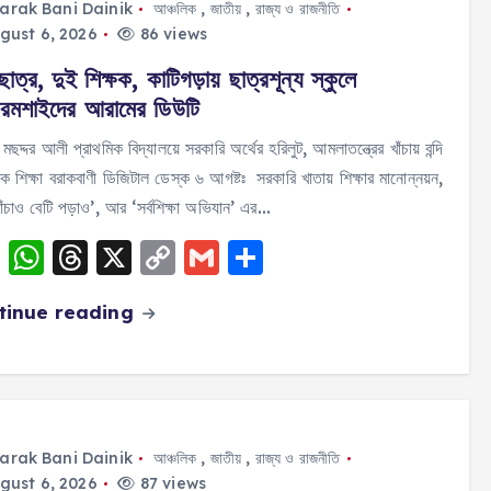
arak Bani Dainik
আঞ্চলিক
,
জাতীয়
,
রাজ্য ও রাজনীতি
gust 6, 2026
86 views
াত্র, দুই শিক্ষক, কাটিগড়ায় ছাত্রশূন্য স্কুলে
টারমশাইদের আরামের ডিউটি
মছদ্দর আলী প্রাথমিক বিদ্যালয়ে সরকারি অর্থের হরিলুট, আমলাতন্ত্রের খাঁচায় বন্দি
িক শিক্ষা বরাকবাণী ডিজিটাল ডেস্ক ৬ আগষ্টঃ সরকারি খাতায় শিক্ষার মানোন্নয়ন,
বাঁচাও বেটি পড়াও’, আর ‘সর্বশিক্ষা অভিযান’ এর…
F
W
T
X
C
G
S
a
h
h
o
m
h
tinue reading
c
a
re
p
ai
a
e
ts
a
y
l
re
b
A
d
Li
o
p
s
n
o
p
k
arak Bani Dainik
আঞ্চলিক
,
জাতীয়
,
রাজ্য ও রাজনীতি
gust 6, 2026
87 views