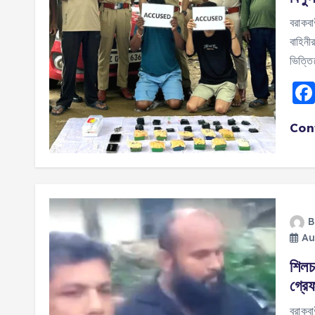
বরাকবা
বাহিনী
ভিত্ত
Con
B
Au
শিলচ
গ্রে
বরাকবা