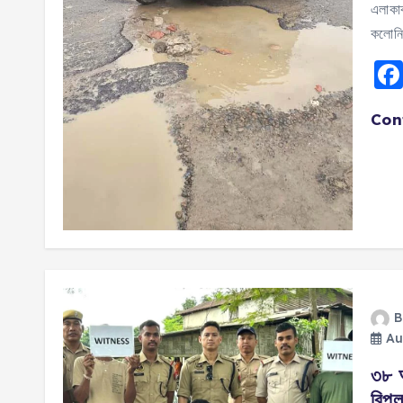
এলাকাব
কলোনি
Con
B
Au
৩৮ অ
বিপু