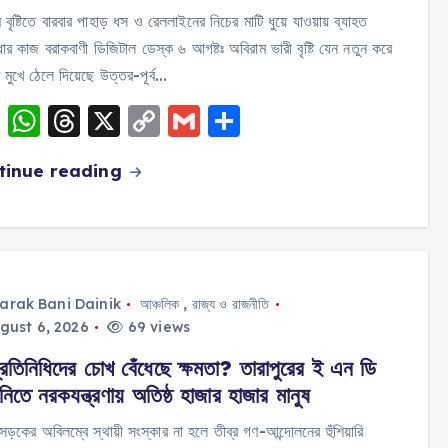
 বৃষ্টিতে বারবার পাহাড় ধস ও রেললাইনের নিচের মাটি ধুয়ে যাওয়ায় ব্যাহত
্ধার কাজ বরাকবাণী ডিজিটাল ডেস্ক ৬ আগষ্টঃ অবিরাম ভারী বৃষ্টি যেন নতুন করে
 মুখে ঠেলে দিয়েছে উত্তর-পূর্ব…
F
W
T
X
C
G
S
a
h
h
o
m
h
tinue reading
c
a
re
p
ai
a
e
ts
a
y
l
re
b
A
d
Li
o
p
s
n
o
p
k
arak Bani Dainik
আঞ্চলিক
,
রাজ্য ও রাজনীতি
gust 6, 2026
69 views
k
রতিনিধিদের চোখ বেঁধেছে ক্ষমতা? তারাপুরের ই এন ডি
িতে নরকযন্ত্রণায় অতিষ্ঠ হাজার হাজার মানুষ
সড়কের অবিলম্বে স্থায়ী সংস্কার না হলে তীব্র গণ-আন্দোলনের হুঁশিয়ারি