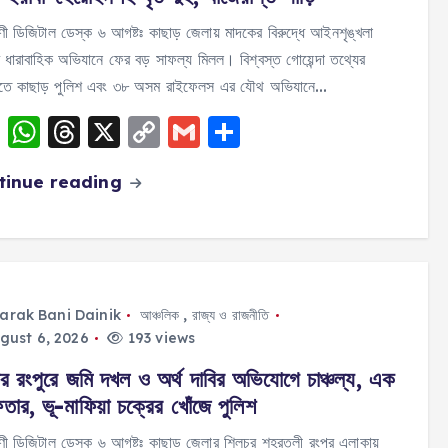
ণী ডিজিটাল ডেস্ক ৬ আগষ্টঃ কাছাড় জেলায় মাদকের বিরুদ্ধে আইনশৃঙ্খলা
র ধারাবাহিক অভিযানে ফের বড় সাফল্য মিলল। বিশ্বস্ত গোয়েন্দা তথ্যের
িতে কাছাড় পুলিশ এবং ৩৮ অসম রাইফেলস এর যৌথ অভিযানে…
F
W
T
X
C
G
S
a
h
h
o
m
h
tinue reading
c
a
re
p
ai
a
e
ts
a
y
l
re
b
A
d
Li
o
p
s
n
o
p
k
arak Bani Dainik
আঞ্চলিক
,
রাজ্য ও রাজনীতি
gust 6, 2026
193 views
k
র রংপুরে জমি দখল ও অর্থ দাবির অভিযোগে চাঞ্চল্য, এক
ফতার, ভূ-মাফিয়া চক্রের খোঁজে পুলিশ
ণী ডিজিটাল ডেস্ক ৬ আগষ্টঃ কাছাড় জেলার শিলচর শহরতলী রংপুর এলাকায়