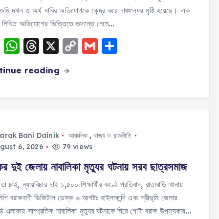
মি দখল ও অর্থ দাবির অভিযোগকে কেন্দ্র করে চাঞ্চল্যের সৃষ্টি হয়েছে। এক
র লিখিত অভিযোগের ভিত্তিতে তদন্তে নেমে…
F
W
T
X
C
G
S
a
h
h
o
m
h
tinue reading
c
a
re
p
ai
a
e
ts
a
y
l
re
b
A
d
Li
o
p
s
n
o
p
k
arak Bani Dainik
আঞ্চলিক
,
রাজ্য ও রাজনীতি
gust 6, 2026
79 views
k
ের দুই জেলায় নাবালিকা মৃত্যুর ঘটনায় সরব ছাত্রসমাজ
তা চাই, ন্যায়বিচার চাই ১,৫০০ শিক্ষার্থীর কণ্ঠে প্রতিবাদ, রাতাবাড়ি থানায়
লিপি বরাকবাণী ডিজিটাল ডেস্ক ৬ আগষ্টঃ হাইলাকান্দি এবং শ্রীভূমি জেলার
ড়ি এলাকায় সাম্প্রতিক নাবালিকা মৃত্যুর ঘটনাকে ঘিরে গোটা বরাক উপত্যকায়…