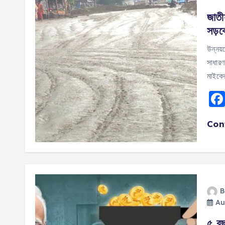
জাতী
সড়ক
উন্নয়
সাধারণ
মাইকের
Con
B
Au
৫ বছ