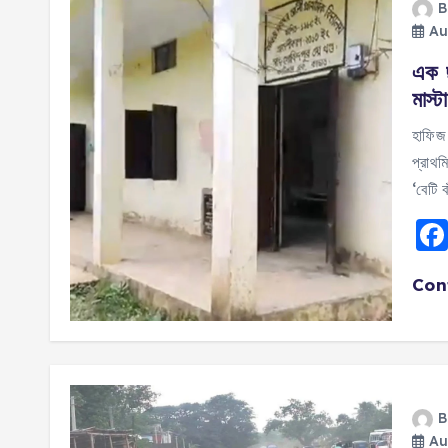
B
Au
এক ছ
মাস্
হাফিজ 
প্রাথম
‘বেটি 
Con
B
Au