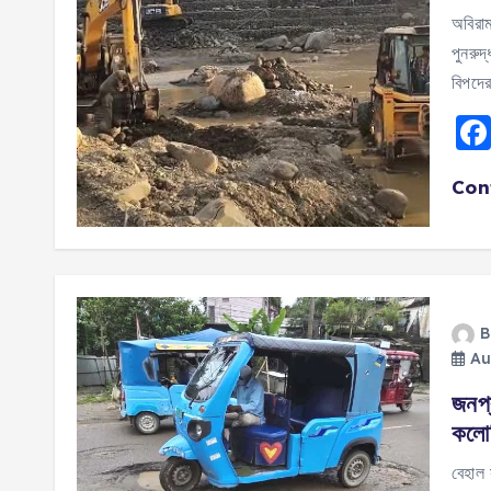
অবিরাম
পুনরুদ
বিপদের
Con
B
Au
জনপ্
কলোন
বেহাল 