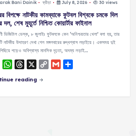
arak Bani Dainik
ক্রীড়া
July 8, 2026
30 views
ের বিপক্ষে নাটকীয় কামব্যাকে ফুটবল বিশ্বকে চমকে দিল
 দল, শেষ মুহূর্তে নিশ্চিত কোয়ার্টার ফাইনাল
ণী ডিজিটাল ডেস্ক, ৮ জুলাইঃ ফুটবলকে কেন ‘অনিশ্চয়তার খেলা’ বলা হয়, তার
 নাটকীয় উদাহরণ দেখা গেল মঙ্গলবারের রুদ্ধশ্বাস লড়াইয়ে। একসময় দুই
িছিয়ে পড়েও অবিশ্বাস্য মানসিক দৃঢ়তা, অদম্য লড়াই…
F
W
T
X
C
G
S
a
h
h
o
m
h
tinue reading
c
a
re
p
ai
a
e
ts
a
y
l
re
b
A
d
Li
o
p
s
n
o
p
k
k