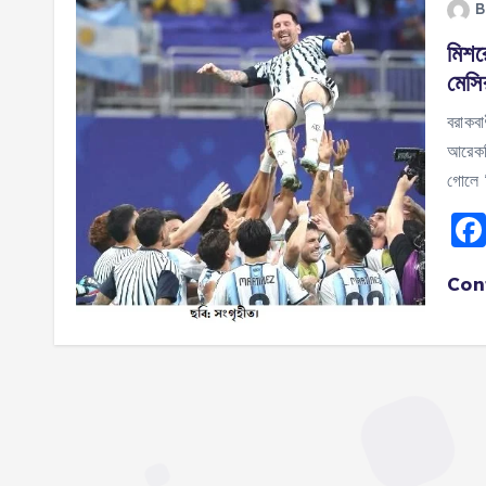
B
মিশর
মেসির
বরাকবা
আরেকটি
গোলে প
Con