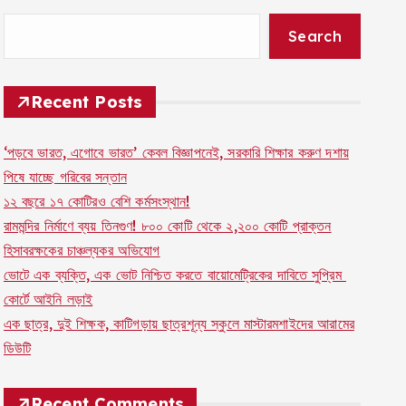
Search
Recent Posts
‘পড়বে ভারত, এগোবে ভারত’ কেবল বিজ্ঞাপনেই, সরকারি শিক্ষার করুণ দশায়
পিষে যাচ্ছে গরিবের সন্তান
১২ বছরে ১৭ কোটিরও বেশি কর্মসংস্থান!
রামমন্দির নির্মাণে ব্যয় তিনগুণ! ৮০০ কোটি থেকে ২,২০০ কোটি প্রাক্তন
হিসাবরক্ষকের চাঞ্চল্যকর অভিযোগ
ভোটে এক ব্যক্তি, এক ভোট নিশ্চিত করতে বায়োমেট্রিকের দাবিতে সুপ্রিম
কোর্টে আইনি লড়াই
এক ছাত্র, দুই শিক্ষক, কাটিগড়ায় ছাত্রশূন্য স্কুলে মাস্টারমশাইদের আরামের
ডিউটি
Recent Comments