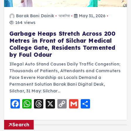
Barak Bani Dainik
আঞ্চলিক
May 31, 2026
164 views
Garbage Heaps Stretch Across 200
Metres in Front of Silchar Medical
College Gate, Residents Tormented
by Foul Odour
Illegal Auto Stand Causes Daily Traffic Congestion;
Thousands of Patients, Attendants and Commuters
Face Severe Hardship as Locals Demand a
Permanent Solution Barak Bani Digital Desk,
Silchar, 31 May: Silchar…
F
W
T
X
C
G
S
a
h
h
o
m
h
c
a
re
p
ai
a
Search