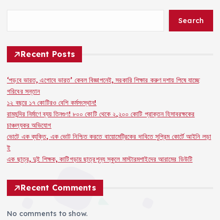
e
ts
a
y
l
re
b
A
d
Li
Search
o
p
s
n
o
p
k
Recent Posts
k
‘পড়বে ভারত, এগোবে ভারত’ কেবল বিজ্ঞাপনেই, সরকারি শিক্ষার করুণ দশায় পিষে যাচ্ছে
গরিবের সন্তান
১২ বছরে ১৭ কোটিরও বেশি কর্মসংস্থান!
রামমন্দির নির্মাণে ব্যয় তিনগুণ! ৮০০ কোটি থেকে ২,২০০ কোটি প্রাক্তন হিসাবরক্ষকের
চাঞ্চল্যকর অভিযোগ
ভোটে এক ব্যক্তি, এক ভোট নিশ্চিত করতে বায়োমেট্রিকের দাবিতে সুপ্রিম কোর্টে আইনি লড়া
ই
এক ছাত্র, দুই শিক্ষক, কাটিগড়ায় ছাত্রশূন্য স্কুলে মাস্টারমশাইদের আরামের ডিউটি
Recent Comments
No comments to show.