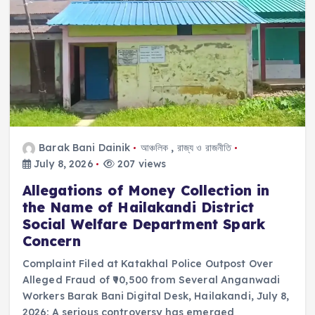
b
A
d
Li
o
p
s
n
o
p
k
k
Barak Bani Dainik
আঞ্চলিক
,
রাজ্য ও রাজনীতি
July 8, 2026
207 views
Allegations of Money Collection in
the Name of Hailakandi District
Social Welfare Department Spark
Concern
Complaint Filed at Katakhal Police Outpost Over
Alleged Fraud of ₹90,500 from Several Anganwadi
Workers Barak Bani Digital Desk, Hailakandi, July 8,
2026: A serious controversy has emerged