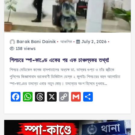
k
Barak Bani Dainik
আঞ্চলিক
July 2, 2026
138 views
শিলচরে স্পা-কাণ্ডে একের পর এক চাঞ্চল্যকর তথ্য!
শিলচর মেডিকেল কলেজ হাসপাতালের অধ্যক্ষ ডা. ভাস্কর গুপ্ত ও তাঁর স্ত্রীকে
পুলিশের জিজ্ঞাসাবাদ বরাকবাণী ডিজিটাল ডেস্ক ২ জুলাইঃ শিলচরের বহুল আলোচিত
স্পা-কাণ্ডের তদন্তে এবার নতুন মোড়। তদন্তের অংশ হিসেবে বুধবার…
F
W
T
X
C
G
S
a
h
h
o
m
h
c
a
re
p
ai
a
e
ts
a
y
l
re