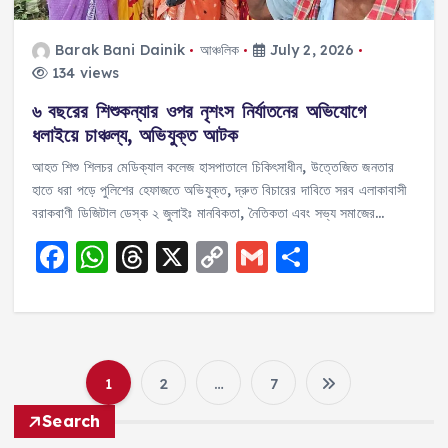
Barak Bani Dainik
আঞ্চলিক
July 2, 2026
134 views
৬ বছরের শিশুকন্যার ওপর নৃশংস নির্যাতনের অভিযোগে
ধলাইয়ে চাঞ্চল্য, অভিযুক্ত আটক
আহত শিশু শিলচর মেডিক্যাল কলেজ হাসপাতালে চিকিৎসাধীন, উত্তেজিত জনতার
হাতে ধরা পড়ে পুলিশের হেফাজতে অভিযুক্ত, দ্রুত বিচারের দাবিতে সরব এলাকাবাসী
বরাকবাণী ডিজিটাল ডেস্ক ২ জুলাইঃ মানবিকতা, নৈতিকতা এবং সভ্য সমাজের…
F
W
T
X
C
G
S
a
h
h
o
m
h
c
a
re
p
ai
a
e
ts
a
y
l
re
b
A
d
Li
1
2
…
7
P
o
p
s
n
Search