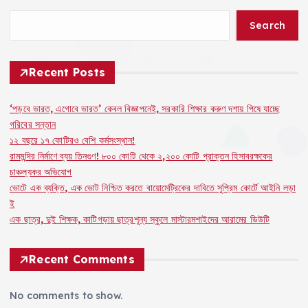
o
p
k
o
k
Search
s
t
Recent Posts
s
‘পড়বে ভারত, এগোবে ভারত’ কেবল বিজ্ঞাপনেই, সরকারি শিক্ষার করুণ দশায় পিষে যাচ্ছে
গরিবের সন্তান
p
১২ বছরে ১৭ কোটিরও বেশি কর্মসংস্থান!
রামমন্দির নির্মাণে ব্যয় তিনগুণ! ৮০০ কোটি থেকে ২,২০০ কোটি প্রাক্তন হিসাবরক্ষকের
a
চাঞ্চল্যকর অভিযোগ
ভোটে এক ব্যক্তি, এক ভোট নিশ্চিত করতে বায়োমেট্রিকের দাবিতে সুপ্রিম কোর্টে আইনি লড়া
g
ই
এক ছাত্র, দুই শিক্ষক, কাটিগড়ায় ছাত্রশূন্য স্কুলে মাস্টারমশাইদের আরামের ডিউটি
i
Recent Comments
n
No comments to show.
a