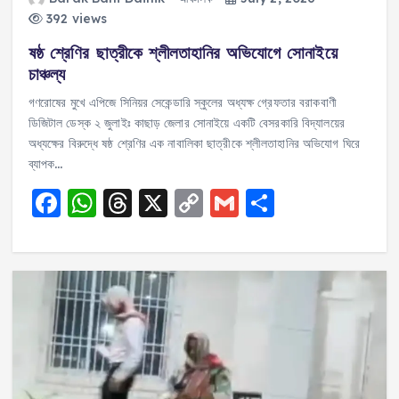
392 views
ষষ্ঠ শ্রেণির ছাত্রীকে শ্লীলতাহানির অভিযোগে সোনাইয়ে
চাঞ্চল্য
গণরোষের মুখে এপিজে সিনিয়র সেকেন্ডারি স্কুলের অধ্যক্ষ গ্রেফতার বরাকবাণী
ডিজিটাল ডেস্ক ২ জুলাইঃ কাছাড় জেলার সোনাইয়ে একটি বেসরকারি বিদ্যালয়ের
অধ্যক্ষের বিরুদ্ধে ষষ্ঠ শ্রেণির এক নাবালিকা ছাত্রীকে শ্লীলতাহানির অভিযোগ ঘিরে
ব্যাপক…
F
W
T
X
C
G
S
a
h
h
o
m
h
c
a
re
p
ai
a
e
ts
a
y
l
re
b
A
d
Li
o
p
s
n
o
p
k