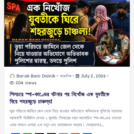
b
A
d
Li
o
p
s
n
o
p
k
k
Barak Bani Dainik
আঞ্চলিক
July 2, 2026
204 views
শিলচরে স্পা-কাণ্ডের ঘটনার পর নিখোঁজ এক যুবতীকে
ঘিরে শহরজুড়ে চাঞ্চল্য!
ভুয়া পরিচয়ে জামিনে জেল থেকে নিয়ে যাওয়ার অভিযোগে অভিভাবক পুলিশের দ্বারস্থ
বরাকবাণী ডিজিটাল ডেস্ক ২ জুলাইঃ শিলচরের বহুল আলোচিত স্পা-কাণ্ডের তদন্তে
এবার সামনে এসেছে এক নতুন এবং রহস্যজনক অধ্যায়। দেহব্যবসার…