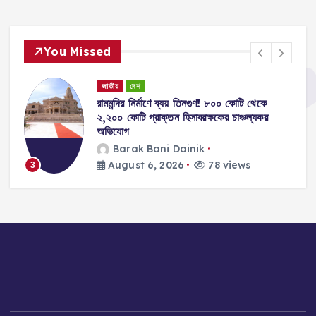
t
You Missed
i
জাতীয়
দেশ
o
রামমন্দির নির্মাণে ব্যয় তিনগুণ! ৮০০ কোটি থেকে
২,২০০ কোটি প্রাক্তন হিসাবরক্ষকের চাঞ্চল্যকর
n
অভিযোগ
Barak Bani Dainik
August 6, 2026
78 views
3