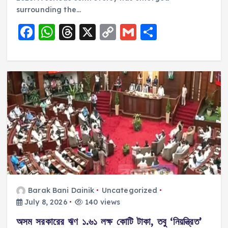
surrounding the…
F
W
T
X
C
G
S
a
h
h
o
m
h
c
a
re
p
ai
a
e
ts
a
y
l
re
b
A
d
Li
o
p
s
n
o
p
k
k
Barak Bani Dainik
Uncategorized
July 8, 2026
140 views
অসম সরকারের ঋণ ১.৬১ লক্ষ কোটি টাকা, তবু ‘নিয়ন্ত্রিত’