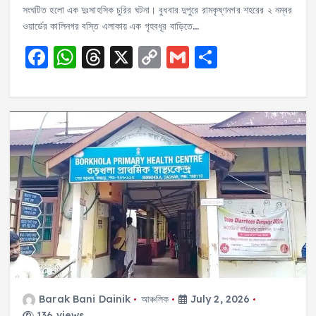
সংঘটিত হলো এক দুঃসাহসিক চুরির ঘটনা। বুধবার দুপুরে রামকৃষ্ণনগর শহরের ২ নম্বর
ওয়ার্ডের কালিনগর বস্তি এলাকায় এক গৃহবধূর বাড়িতে…
F
W
T
X
C
G
S
a
h
h
o
m
h
c
a
re
p
ai
a
e
ts
a
y
l
re
b
A
d
Li
o
p
s
n
o
p
k
k
Barak Bani Dainik
আঞ্চলিক
July 2, 2026
136 views