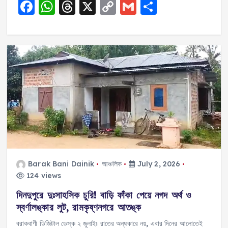
F
W
T
X
C
G
S
a
h
h
o
m
h
c
a
re
p
ai
a
e
ts
a
y
l
re
b
A
d
Li
o
p
s
n
o
p
k
k
Barak Bani Dainik
আঞ্চলিক
July 2, 2026
124 views
দিনদুপুরে দুঃসাহসিক চুরি! বাড়ি ফাঁকা পেয়ে নগদ অর্থ ও
স্বর্ণালঙ্কার লুট, রামকৃষ্ণনগরে আতঙ্ক
বরাকবাণী ডিজিটাল ডেস্ক ২ জুলাইঃ রাতের অন্ধকারে নয়, এবার দিনের আলোতেই