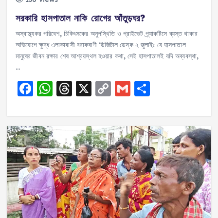
সরকারি হাসপাতাল নাকি রোগের আঁতুড়ঘর?
অস্বাস্থ্যকর পরিবেশ, চিকিৎসকের অনুপস্থিতি ও প্রাইভেট প্র্যাকটিসে ব্যস্ত থাকার
অভিযোগে ক্ষুব্ধ এলাকাবাসী বরাকবাণী ডিজিটাল ডেস্ক ২ জুলাইঃ যে হাসপাতাল
মানুষের জীবন রক্ষার শেষ আশ্রয়স্থল হওয়ার কথা, সেই হাসপাতালই যদি অব্যবস্থা,
…
F
W
T
X
C
G
S
a
h
h
o
m
h
c
a
re
p
ai
a
e
ts
a
y
l
re
b
A
d
Li
o
p
s
n
o
p
k
k