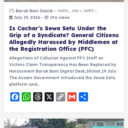
Barak Bani Dainik
আঞ্চলিক
,
রাজ্য ও রাজনীতি
July 19, 2026
196 views
Is Cachar’s Sewa Setu Under the
Grip of a Syndicate? General Citizens
Allegedly Harassed by Middlemen at
the Registration Office (PFC)
Allegations of Collusion Against PFC Staff as
Victims Claim Transparency Has Been Replaced by
Harassment Barak Bani Digital Desk,Silchar,19 July :
The Assam Government introduced the Sewa Setu
platform and…
F
W
T
X
C
G
S
a
h
h
o
m
h
c
a
re
p
ai
a
e
ts
a
y
l
re