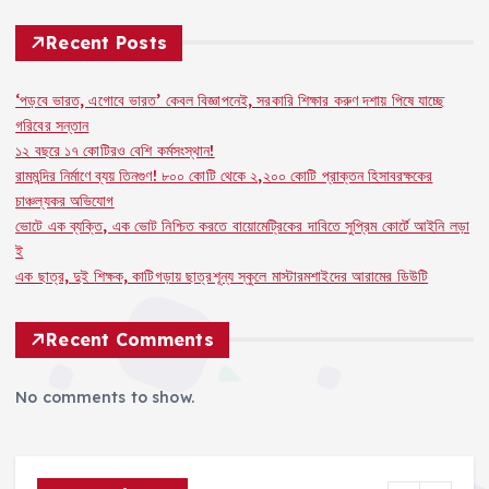
o
p
k
Recent Posts
k
‘পড়বে ভারত, এগোবে ভারত’ কেবল বিজ্ঞাপনেই, সরকারি শিক্ষার করুণ দশায় পিষে যাচ্ছে
গরিবের সন্তান
১২ বছরে ১৭ কোটিরও বেশি কর্মসংস্থান!
রামমন্দির নির্মাণে ব্যয় তিনগুণ! ৮০০ কোটি থেকে ২,২০০ কোটি প্রাক্তন হিসাবরক্ষকের
চাঞ্চল্যকর অভিযোগ
ভোটে এক ব্যক্তি, এক ভোট নিশ্চিত করতে বায়োমেট্রিকের দাবিতে সুপ্রিম কোর্টে আইনি লড়া
ই
এক ছাত্র, দুই শিক্ষক, কাটিগড়ায় ছাত্রশূন্য স্কুলে মাস্টারমশাইদের আরামের ডিউটি
Recent Comments
No comments to show.