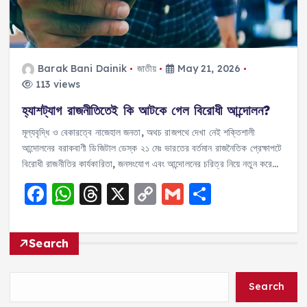
Barak Bani Dainik
জাতীয়
May 21, 2026
113 views
হ্যাশট্যাগ রাজনীতিতেই কি আটকে গেল বিরোধী আন্দোলন?
মূল্যবৃদ্ধি ও বেকারত্বে নাজেহাল জনতা, অথচ রাজপথে দেখা নেই শক্তিশালী
আন্দোলনের বরাকবাণী ডিজিটাল ডেস্ক ২১ মেঃ ভারতের বর্তমান রাজনৈতিক প্রেক্ষাপটে
বিরোধী রাজনীতির কার্যকারিতা, জনসংযোগ এবং আন্দোলনের চরিত্র নিয়ে নতুন করে…
F
W
T
X
C
G
S
a
h
h
o
m
h
c
a
re
p
ai
a
Search
e
ts
a
y
l
re
b
A
d
Li
Search
o
p
s
n