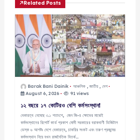
Related Posts
v
i
g
a
t
i
Barak Bani Dainik
আঞ্চলিক
,
জাতীয়
,
দেশ
August 6, 2026
91 views
o
১২ বছরে ১৭ কোটিরও বেশি কর্মসংস্থান!
n
বেকারত্ব নেমেছে ৩.১ শতাংশে, জেন জি-র ক্ষোভের মাঝেই
কর্মসংস্থানের রিপোর্ট কার্ড প্রকাশ মোদী সরকারের বরাকবাণী ডিজিটাল
ডেস্ক ৬ আগষ্টঃ দেশে বেকারত্ব, চাকরির সংকট এবং তরুণ প্রজন্মের
কর্মসংস্থান নিয়ে যখন রাজনৈতিক বিতর্ক…