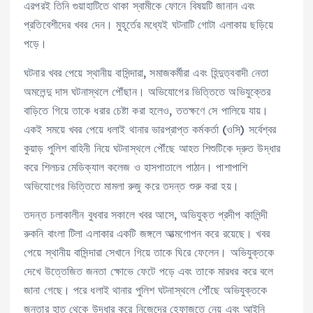
এরপরই তিনি গুয়াহাটিতে থাকা স্বামীকে ফোনে বিষয়টি জানান এবং
প্রতিবেশীদের খবর দেন। মুহূর্তের মধ্যেই ঘটনাটি গোটা এলাকায় ছড়িয়ে
পড়ে।
ঘটনার খবর পেয়ে স্থানীয় বাসিন্দারা, সমাজকর্মীরা এবং হিন্দুত্ববাদী নেতা
অমলেন্দু দাস ঘটনাস্থলে পৌঁছান। অভিযোগের ভিত্তিতে অভিযুক্তের
বাড়িতে গিয়ে তাকে ধরার চেষ্টা করা হলেও, ততক্ষণে সে পালিয়ে যায়।
একই সময়ে খবর পেয়ে ধলাই থানার ভারপ্রাপ্ত কর্মকর্তা (ওসি) সর্বেশ্বর
কুয়াড় পুলিশ বাহিনী নিয়ে ঘটনাস্থলে পৌঁছে আহত শিশুটিকে দ্রুত উদ্ধার
করে শিলচর মেডিক্যাল কলেজ ও হাসপাতালে পাঠান। পাশাপাশি
অভিযোগের ভিত্তিতে মামলা রুজু করে তদন্ত শুরু করা হয়।
তদন্ত চলাকালীন বুধবার সকালে খবর আসে, অভিযুক্ত প্রদীপ কালিন্দী
রুকনি বাংলা টিলা এলাকার একটি জঙ্গলে আত্মগোপন করে রয়েছে। খবর
পেয়ে স্থানীয় বাসিন্দারা সেখানে গিয়ে তাকে ঘিরে ফেলেন। অভিযুক্তকে
দেখে উত্তেজিত জনতা ক্ষোভে ফেটে পড়ে এবং তাকে মারধর করে বলে
জানা গেছে। পরে ধলাই থানার পুলিশ ঘটনাস্থলে পৌঁছে অভিযুক্তকে
জনতার হাত থেকে উদ্ধার করে নিজেদের হেফাজতে নেয় এবং আইনি