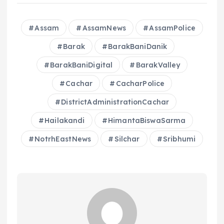
c
a
re
p
ai
a
e
ts
a
y
l
re
Assam
AssamNews
AssamPolice
b
A
d
Li
Barak
BarakBaniDanik
o
p
s
n
BarakBaniDigital
BarakValley
o
p
k
Cachar
CacharPolice
k
DistrictAdministrationCachar
Hailakandi
HimantaBiswaSarma
NotrhEastNews
Silchar
Sribhumi