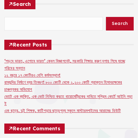
Search
Search
Recent Posts
‘পড়বে ভারত, এগোবে ভারত’ কেবল বিজ্ঞাপনেই, সরকারি শিক্ষার করুণ দশায় পিষে যাচ্ছে
গরিবের সন্তান
১২ বছরে ১৭ কোটিরও বেশি কর্মসংস্থান!
রামমন্দির নির্মাণে ব্যয় তিনগুণ! ৮০০ কোটি থেকে ২,২০০ কোটি প্রাক্তন হিসাবরক্ষকের
চাঞ্চল্যকর অভিযোগ
ভোটে এক ব্যক্তি, এক ভোট নিশ্চিত করতে বায়োমেট্রিকের দাবিতে সুপ্রিম কোর্টে আইনি লড়া
ই
এক ছাত্র, দুই শিক্ষক, কাটিগড়ায় ছাত্রশূন্য স্কুলে মাস্টারমশাইদের আরামের ডিউটি
Recent Comments