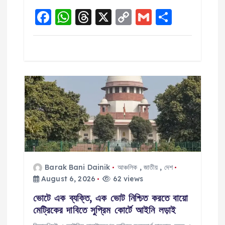
F
W
T
X
C
G
S
a
h
h
o
m
h
c
a
re
p
ai
a
e
ts
a
y
l
re
b
A
d
Li
o
p
s
n
o
p
k
k
Barak Bani Dainik
আঞ্চলিক
,
জাতীয়
,
দেশ
August 6, 2026
62 views
ভোটে এক ব্যক্তি, এক ভোট নিশ্চিত করতে বায়ো
মেট্রিকের দাবিতে সুপ্রিম কোর্টে আইনি লড়াই