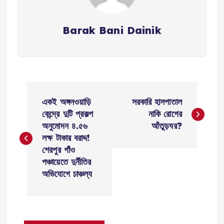
Barak Bani Dainik
P
একই অঙ্গনওয়াড়ি
সরকারি হাসপাতাল
o
কেন্দ্রে দুটি প্রকল্প
নাকি রোগের
অনুমোদন ৪.৫৬
আঁতুড়ঘর?
s
লক্ষ টাকার বরাদ্দ!
শেরপুর গাঁও
t
পঞ্চায়েতে দুর্নীতির
অভিযোগে চাঞ্চল্য
n
a