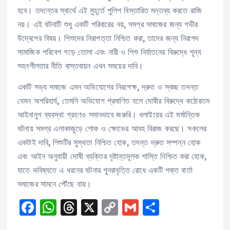
হবে। তদন্তের স্বার্থে এই মুহূর্তে পুলিশ বিস্তারিত মন্তব্য করতে রাজি
নয়। এই ঘটনাটি শুধু একটি পরিবারের নয়, সমগ্র সমাজের জন্য গভীর
উদ্বেগের বিষয়। শিশুদের নিরাপত্তা নিশ্চিত করা, তাদের জন্য নিরাপদ
সামাজিক পরিবেশ গড়ে তোলা এবং নারী ও শিশু নির্যাতনের বিরুদ্ধে শূন্য
সহনশীলতার নীতি বাস্তবায়ন এখন সময়ের দাবি।
একটি সভ্য সমাজে এমন অভিযোগের নিরপেক্ষ, দ্রুত ও স্বচ্ছ তদন্ত
যেমন অপরিহার্য, তেমনি অভিযোগ প্রমাণিত হলে দোষীর বিরুদ্ধে কঠোরতম
আইনানুগ ব্যবস্থা গ্রহণও সমানভাবে জরুরি। ধলাইয়ের এই মর্মান্তিক
ঘটনায় সমগ্র এলাকাজুড়ে শোক ও ক্ষোভের আবহ বিরাজ করছে। সকলের
একটাই দাবি, শিশুটির সুস্থতা নিশ্চিত হোক, তদন্ত দ্রুত সম্পন্ন হোক
এবং আইন অনুযায়ী দোষী ব্যক্তির দৃষ্টান্তমূলক শাস্তি নিশ্চিত করা হোক,
যাতে ভবিষ্যতে এ ধরনের ঘটনার পুনরাবৃত্তি রোধে একটি শক্ত বার্তা
সমাজের সামনে পৌঁছে যায়।
F
W
T
X
C
G
S
a
h
h
o
m
h