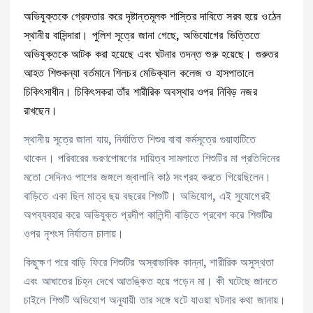
অভিযুক্তকে গ্রেফতার করে দৃষ্টান্তমূলক শাস্তির দাবিতে সরব হয়ে ওঠেন
স্থানীয় বাসিন্দারা। পুলিশ সূত্রে জানা গেছে, অভিযোগের ভিত্তিতে
অভিযুক্তকে আটক করা হয়েছে এবং ঘটনার তদন্ত শুরু হয়েছে। গুরুতর
আহত শিশুকন্যা বর্তমানে শিলচর মেডিক্যাল কলেজ ও হাসপাতালে
চিকিৎসাধীন। চিকিৎসকরা তাঁর শারীরিক অবস্থার ওপর নিবিড় নজর
রাখছেন।
স্থানীয় সূত্রে জানা যায়, নির্যাতিত শিশুর বাবা কর্মসূত্রে গুয়াহাটিতে
থাকেন। পরিবারের ভরণপোষণের দায়িত্ব সামলাতে শিশুটির মা প্রতিদিনের
মতো সেদিনও পাশের জঙ্গলে জ্বালানি কাঠ সংগ্রহ করতে গিয়েছিলেন।
বাড়িতে একা ছিল মাত্র ছয় বছরের শিশুটি। অভিযোগ, এই সুযোগেরই
অপব্যবহার করে অভিযুক্ত প্রদীপ কালিন্দী বাড়িতে প্রবেশ করে শিশুটির
ওপর নৃশংস নির্যাতন চালায়।
কিছুক্ষণ পরে বাড়ি ফিরে শিশুটির অস্বাভাবিক কান্না, শারীরিক অসুস্থতা
এবং আঘাতের চিহ্ন দেখে আতঙ্কিত হয়ে পড়েন মা। কী ঘটেছে জানতে
চাইলে শিশুটি অভিযোগ অনুযায়ী তার সঙ্গে ঘটে যাওয়া ঘটনার কথা জানায়।