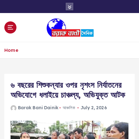
S
k
i
p
t
o
c
Home
o
n
t
e
n
৬ বছরের শিশুকন্যার ওপর নৃশংস নির্যাতনের
t
অভিযোগে ধলাইয়ে চাঞ্চল্য, অভিযুক্ত আটক
Barak Bani Dainik
আঞ্চলিক
July 2, 2026