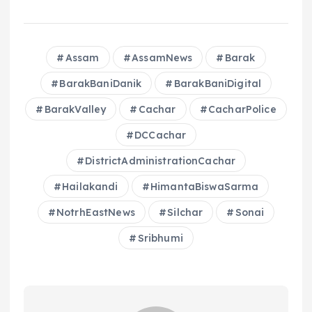
a
h
h
o
m
h
c
a
re
p
ai
a
e
ts
a
y
l
re
Assam
AssamNews
Barak
b
A
d
Li
BarakBaniDanik
BarakBaniDigital
o
p
s
n
BarakValley
Cachar
CacharPolice
o
p
k
DCCachar
k
DistrictAdministrationCachar
Hailakandi
HimantaBiswaSarma
NotrhEastNews
Silchar
Sonai
Sribhumi