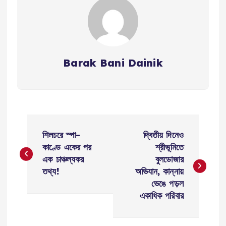
Barak Bani Dainik
P
শিলচরে স্পা-
দ্বিতীয় দিনেও
o
কাণ্ডে একের পর
শ্রীভূমিতে
এক চাঞ্চল্যকর
বুলডোজার
s
তথ্য!
অভিযান, কান্নায়
ভেঙে পড়ল
t
একাধিক পরিবার
n