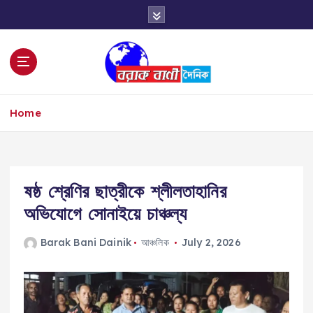
S
k
i
p
t
o
c
Home
o
n
t
e
n
ষষ্ঠ শ্রেণির ছাত্রীকে শ্লীলতাহানির
t
অভিযোগে সোনাইয়ে চাঞ্চল্য
Barak Bani Dainik
আঞ্চলিক
July 2, 2026