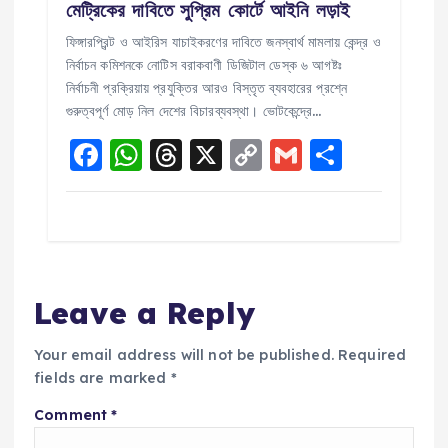
মেট্রিকের দাবিতে সুপ্রিম কোর্টে আইনি লড়াই
ফিঙ্গারপ্রিন্ট ও আইরিস যাচাইকরণের দাবিতে জনস্বার্থ মামলায় কেন্দ্র ও
নির্বাচন কমিশনকে নোটিস বরাকবাণী ডিজিটাল ডেস্ক ৬ আগষ্টঃ
নির্বাচনী প্রক্রিয়ায় প্রযুক্তির আরও বিস্তৃত ব্যবহারের প্রশ্নে
গুরুত্বপূর্ণ মোড় নিল দেশের বিচারব্যবস্থা। ভোটকেন্দ্রে…
F
W
T
X
C
G
S
a
h
h
o
m
h
c
a
re
p
ai
a
e
ts
a
y
l
re
b
A
d
Li
Leave a Reply
o
p
s
n
o
p
k
Your email address will not be published.
Required
k
fields are marked
*
Comment
*