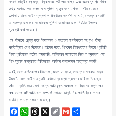
স্বার্থে ছাত্রীর বক্তব্য, বিদ্যালয়ের কর্মীদের সাক্ষ্য এবং অন্যান্য প্রাসঙ্গিক
তথ্য সংগ্রহ করা হচ্ছে বলে পুলিশ সূত্রে জানা গেছে। ঘটনার জেরে
এলাকায় যাতে আইন-শৃঙ্খলা পরিস্থিতির অবনতি না ঘটে, সেজন্য সোনাই
ও সংলগ্ন এলাকায় অতিরিক্ত পুলিশ মোতায়েন এবং নিয়মিত টহলের
ব্যবস্থা করা হয়েছে।
এই ঘটনাকে কেন্দ্র করে শিক্ষামহল ও সচেতন নাগরিকদের মধ্যেও তীব্র
প্রতিক্রিয়া দেখা দিয়েছে। তাঁদের মতে, শিশুদের নিরাপত্তার বিষয়ে প্রতিটি
শিক্ষাপ্রতিষ্ঠানে কঠোর নজরদারি, অভিযোগ জানানোর নিরাপদ ব্যবস্থা এবং
শিশু সুরক্ষা সংক্রান্ত নীতিমালার কার্যকর বাস্তবায়ন অত্যন্ত জরুরি।
একই সঙ্গে অভিযোগের নিরপেক্ষ, দ্রুত ও স্বচ্ছ তদন্তের মাধ্যমে সত্য
উদঘাটন এবং আইন অনুযায়ী যথাযথ ব্যবস্থা গ্রহণের দাবি জানিয়েছেন
তাঁরা। প্রতিবেদন লেখা পর্যন্ত অভিযুক্ত অধ্যক্ষ বা বিদ্যালয় কর্তৃপক্ষের
পক্ষ থেকে এই অভিযোগ সম্পর্কে কোনও আনুষ্ঠানিক প্রতিক্রিয়া পাওয়া
যায়নি। তদন্ত চলমান রয়েছে।
F
W
T
X
C
G
S