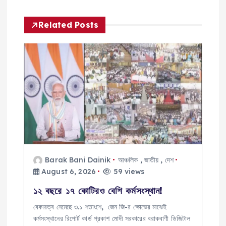
a
Related Posts
v
i
g
a
t
Barak Bani Dainik
আঞ্চলিক
,
জাতীয়
,
দেশ
i
August 6, 2026
59 views
o
১২ বছরে ১৭ কোটিরও বেশি কর্মসংস্থান!
বেকারত্ব নেমেছে ৩.১ শতাংশে, জেন জি-র ক্ষোভের মাঝেই
n
কর্মসংস্থানের রিপোর্ট কার্ড প্রকাশ মোদী সরকারের বরাকবাণী ডিজিটাল