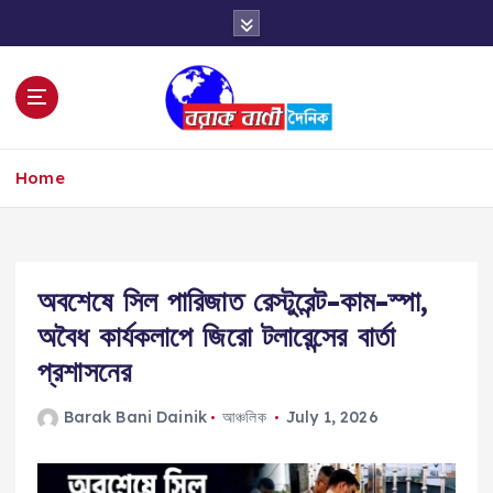
S
k
i
p
t
o
c
Home
o
n
t
e
n
অবশেষে সিল পারিজাত রেস্টুরেন্ট-কাম-স্পা,
t
অবৈধ কার্যকলাপে জিরো টলারেন্সের বার্তা
প্রশাসনের
Barak Bani Dainik
আঞ্চলিক
July 1, 2026