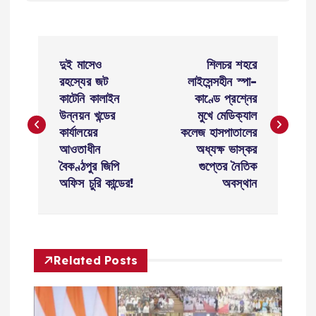
P
দুই মাসেও
শিলচর শহরে
o
রহস্যের জট
লাইসেন্সহীন স্পা-
কাটেনি কালাইন
কাণ্ডে প্রশ্নের
s
উন্নয়ন খন্ডের
মুখে মেডিক্যাল
কার্যালয়ের
কলেজ হাসপাতালের
t
আওতাধীন
অধ্যক্ষ ভাস্কর
বৈকণ্ঠপুর জিপি
গুপ্তের নৈতিক
n
অফিস চুরি কান্ডের!
অবস্থান
a
v
Related Posts
i