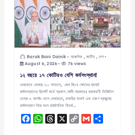
g
a
t
i
Barak Bani Dainik
আঞ্চলিক
,
জাতীয়
,
দেশ
o
August 6, 2026
76 views
১২ বছরে ১৭ কোটিরও বেশি কর্মসংস্থান!
n
বেকারত্ব নেমেছে ৩.১ শতাংশে, জেন জি-র ক্ষোভের মাঝেই
কর্মসংস্থানের রিপোর্ট কার্ড প্রকাশ মোদী সরকারের বরাকবাণী ডিজিটাল
ডেস্ক ৬ আগষ্টঃ দেশে বেকারত্ব, চাকরির সংকট এবং তরুণ প্রজন্মের
কর্মসংস্থান নিয়ে যখন রাজনৈতিক বিতর্ক…
F
W
T
X
C
G
S
a
h
h
o
m
h