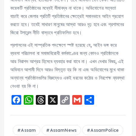
কয়েকটি প্রতিষ্ঠানের মধ্যেই সীমাবদ্ধ না থাকে। অভিযোগের সত্যতা
যাচাই করে জেলার প্রতিটি প্রতিষ্ঠানের ক্ষেত্রেই সমানভাবে আইন প্রয়োগ
করতে হবে। তবেই সাধারণ মানুষের আস্থা আরও দৃঢ় হবে এবং প্রশাসনের
জিরো টলারেন্স নীতি বাস্তবে প্রতিফলিত হবে।
প্রশাসনের এই সাম্প্রতিক পদক্ষেপে স্পষ্ট হয়েছে যে, আইন ভঙ্গ করে
ব্যবসা পরিচালনা বা সমাজবিরোধী কর্মকাণ্ডের জন্য কোনও প্রতিষ্ঠানকে
আর নিরাপদ আশ্রয় হিসেবে ব্যবহার করা যাবে না। এখন দেখার বিষয়, এই
অভিযান আগামী দিনে আরও বিস্তৃত হয় কি না এবং অভিযোগের মুখে থাকা
অন্যান্য প্রতিষ্ঠানগুলির বিরুদ্ধেও একই ধরনের কঠোর ও নিরপেক্ষ ব্যবস্থা
নেওয়া হয় কি না।
F
W
T
X
C
G
S
a
h
h
o
m
h
c
a
re
p
ai
a
e
ts
a
y
l
re
Assam
AssamNews
AssamPolice